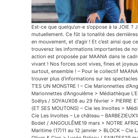
Est-ce que quelqu’un-e s’oppose à la JOIE ? Jo
mutuellement. Ce fût la tonalité des dernière
en mouvement, et d’agir ! Et c’est ainsi que c
trouverez les informations importantes de not
action est proposée par MAANA dans le cadre 
vivant ! Nos forces sont vives, fines et joyeu
surtout, ensemble ! – Pour le collectif MAAN
trouver plus d’informations sur les spectacl
T’ES UN MONSTRE ! – Cie Marionnettes d’An
Marionnettes d’Angoulême > Médiathèque L’E
Soëlys / SOYAUX08 au 29 février > PIERRE 
(ET SES MOUTONS) – Cie les Involtes > M
Cie Les Involtes – Le château – BARBEZIEU
Bodet / ANGOULÊME19 mars > NOTRE AFRIQUE
Maritime (17)11 au 12 janvier > BLOCK – Ci
Oliver & Cies > Lycée Palissy / SAINTES29