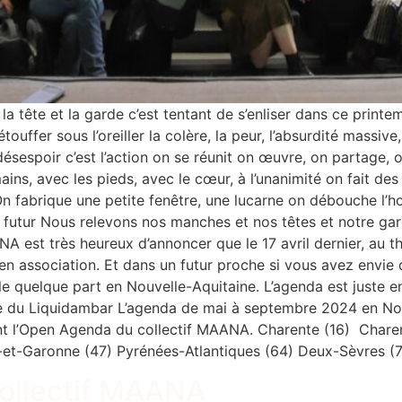
t la tête et la garde c’est tentant de s’enliser dans ce print
uffer sous l’oreiller la colère, la peur, l’absurdité massive, 
désespoir c’est l’action on se réunit on œuvre, on partage,
ns, avec les pieds, avec le cœur, à l’unanimité on fait des 
 On fabrique une petite fenêtre, une lucarne on débouche l’h
 futur Nous relevons nos manches et nos têtes et notre garde
 est très heureux d’annoncer que le 17 avril dernier, au th
f en association. Et dans un futur proche si vous avez envie 
 quelque part en Nouvelle-Aquitaine. L’agenda est juste e
ore du Liquidambar L’agenda de mai à septembre 2024 en No
ant l’Open Agenda du collectif MAANA. Charente (16) Chare
et-Garonne (47) Pyrénées-Atlantiques (64) Deux-Sèvres (7
collectif MAANA