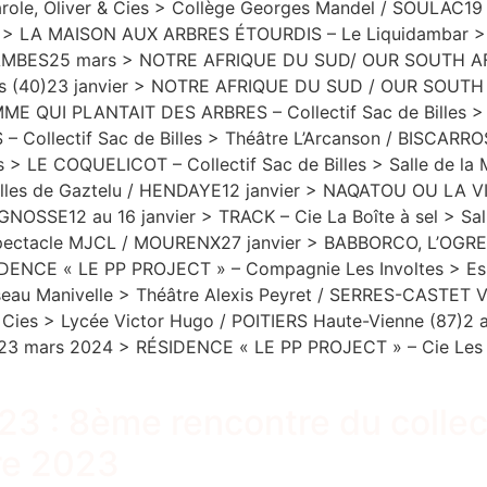
e, Oliver & Cies > Collège Georges Mandel / SOULAC19 a
rs > LA MAISON AUX ARBRES ÉTOURDIS – Le Liquidambar
ie / AMBES25 mars > NOTRE AFRIQUE DU SUD/ OUR SOUTH AFR
(40)23 janvier > NOTRE AFRIQUE DU SUD / OUR SOUTH AFR
E QUI PLANTAIT DES ARBRES – Collectif Sac de Billes >
Collectif Sac de Billes > Théâtre L’Arcanson / BISCARR
 > LE COQUELICOT – Collectif Sac de Billes > Salle de la 
Halles de Gaztelu / HENDAYE12 janvier > NAQATOU OU LA VI
SEIGNOSSE12 au 16 janvier > TRACK – Cie La Boîte à sel > S
ctacle MJCL / MOURENX27 janvier > BABBORCO, L’OGRE ROI
ÉSIDENCE « LE PP PROJECT » – Compagnie Les Involtes > 
seau Manivelle > Théâtre Alexis Peyret / SERRES-CASTET 
Cies > Lycée Victor Hugo / POITIERS Haute-Vienne (87)2 
 23 mars 2024 > RÉSIDENCE « LE PP PROJECT » – Cie Les 
3 : 8ème rencontre du colle
re 2023