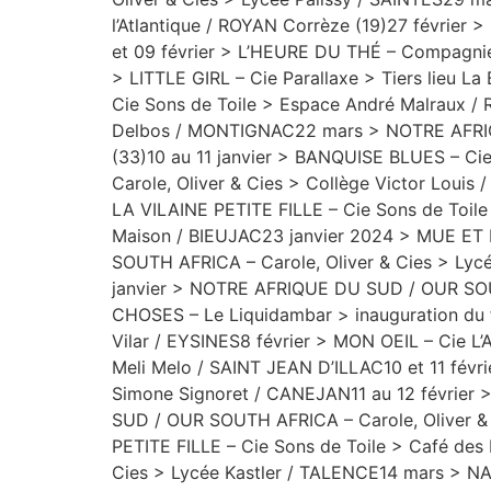
l’Atlantique / ROYAN Corrèze (19)27 févrie
et 09 février > L’HEURE DU THÉ – Compagnie 
> LITTLE GIRL – Cie Parallaxe > Tiers lieu
Cie Sons de Toile > Espace André Malraux 
Delbos / MONTIGNAC22 mars > NOTRE AFRIQU
(33)10 au 11 janvier > BANQUISE BLUES – C
Carole, Oliver & Cies > Collège Victor Loui
LA VILAINE PETITE FILLE – Cie Sons de Toil
Maison / BIEUJAC23 janvier 2024 > MUE ET 
SOUTH AFRICA – Carole, Oliver & Cies > Lycé
janvier > NOTRE AFRIQUE DU SUD / OUR SOUT
CHOSES – Le Liquidambar > inauguration du 
Vilar / EYSINES8 février > MON OEIL – Cie 
Meli Melo / SAINT JEAN D’ILLAC10 et 11 fév
Simone Signoret / CANEJAN11 au 12 février
SUD / OUR SOUTH AFRICA – Carole, Oliver &
PETITE FILLE – Cie Sons de Toile > Café d
Cies > Lycée Kastler / TALENCE14 mars > N