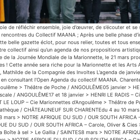
ie de réfléchir ensemble, joie d’œuvrer, de s’écouter et se s
s rencontres du Collectif MAANA ; Après une belle phase d’
ette belle gazette éclot, pour nous relier, toutes et tous e
re collectif ainsi qu’un agenda de nos propositions artisti
de la Journée Mondiale de la Marionnette, le 21 mars proc
ses ! Cette année sera riche pour la Marionnette et les Arts 
A, Mathilde de la Compagnie des Involtes L’agenda de janvi
es en consultant l’Open Agenda du collectif MAANA. Charent
goulême > Théâtre de Poche / ANGOULÊME05 janvier > HE
scale / ANGOULÊME17 et 18 janvier > HENRI LE RADIS – Cie
ET LE LOUP – Cie Marionnettes d’Angoulême > Théâtre de
édiathèque / CHÂTEAUNEUF SUR CHARENTEdu 4 au 10 mars
X18 mars > NOTRE AFRIQUE DU SUD / OUR SOUTH AFRICA – C
 DU SUD / OUR SOUTH AFRICA – Carole, Oliver & Cies >
e La Boîte à sel > Le Gallia / SAINTES8 mars > NOTRE AF
 mars > NOTRE AFRIQUE DU SUD / OUR SOUTH AFRICA – Carol