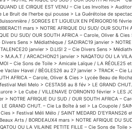
r > QUAND LE CIRQUE EST VENU – Cie Les Involtes > Audi
Le Bruit de l’herbe qui pousse > La Guérétoise de specta
 La Buissonnière / SORGES ET LIGUEUX EN PÉRIGORD16 févr
/ RIBERAC11 mars > NOTRE AFRIQUE DU SUD/ OUR SOUTH AFR
E DU SUD/ OUR SOUTH AFRICA – Carole, Oliver & Cies >
ie Divers Sens > Médiathèque / SADIRAC19 janvier > NO
s / TALENCE20 janvier > D.LIS! 2 – Cie Divers Sens > Méd
e > M.A.A.T / ARCACHON21 janvier > NAQATOU OU LA VILAI
MOI – Cie Sons de Toile > Amicale Laïque / LA RÉOLE25 
e Vaclav Havel / BÈGLES26 au 27 janvier > TRACK – Cie La
H AFRICA – Carole, Oliver & Cies > Lycée Beau de Roch
festival Meli Melo > CESTAS6 au 8 fév > LE GRAND CHUT. –
L’Aurore > Le Cube / VILLENAVE D’ORNON10 février > LES J
rier > NOTRE AFRIQUE DU SUD / OUR SOUTH AFRICA – Carole,
 > LE GRAND CHUT. – Cie La Boîte à sel > La Coupole / 
 Cies > Festival Méli Mélo / SAINT MEDARD D’EYRANS26 
es Beaux Arts / BORDEAUX4 mars > NOTRE AFRIQUE DU SUD
AQATOU OU LA VILAINE PETITE FILLE – Cie Sons de Toile