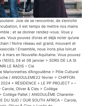
outenir. Joie de se rencontrer, de s’enrichir
incubation, il est temps de mettre nos mains
nsemble ; et se donner rendez-vous. Vous y
ques. Vous pouvez d’ores et déjà noter qu’une
hain ! Notre réseau est grand, mouvant et
Associés ! Ensemble, nous irons plus loin,et
er à mars en Nouvelle-Aquitaine. Vous pouvez
e (16)03, 04 et 06 janvier > SORS DE LA SI
NRI LE RADIS – Cie
 Marionnettes d’Angoulême > Pôle Culturel
 Poche / ANGOULEME22 février > CHIFFON
 2024 > RÉSIDENCE « LE PP PROJECT » –
arole, Oliver & Cies > Collège
 Collège Pallet / ANGOULÊME Charente-
RIQUE DU SUD / OUR SOUTH AFRICA – Carole,
e, Oliver & Cies > Lycée de