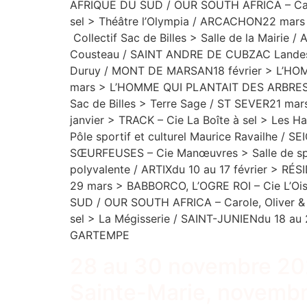
AFRIQUE DU SUD / OUR SOUTH AFRICA – Carol
sel > Théâtre l’Olympia / ARCACHON22 ma
Collectif Sac de Billes > Salle de la Mair
Cousteau / SAINT ANDRE DE CUBZAC Landes 
Duruy / MONT DE MARSAN18 février > L’HOMM
mars > L’HOMME QUI PLANTAIT DES ARBRES – 
Sac de Billes > Terre Sage / ST SEVER21 mars
janvier > TRACK – Cie La Boîte à sel > Les 
Pôle sportif et culturel Maurice Ravailhe / 
SŒURFEUSES – Cie Manœuvres > Salle de spe
polyvalente / ARTIXdu 10 au 17 février > R
29 mars > BABBORCO, L’OGRE ROI – Cie L’Oi
SUD / OUR SOUTH AFRICA – Carole, Oliver & 
sel > La Mégisserie / SAINT-JUNIENdu 18 au
GARTEMPE
28 au 30 novembre 202
Sainte-Marie, novemb