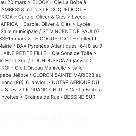
u 20 mars > BLOCK – Cie La Boîte à
 > AMBES23 mars > LE COQUELICOT –
ICA – Carole, Oliver & Cies > Lycée
ICA – Carole, Oliver & Cies > Lycée
 Salle municipale / ST VINCENT DE PAUL07
OSSE15 mars > LE COQUELICOT – Collectif
Mairie / DAX Pyrénées-Atlantiques (64)8 au 9
LAINE PETITE FILLE – Cie Sons de Toile >
alle Harri Xuri / LOUHOUSSOA26 janvier >
 – Cie L’Oiseau Manivelle > salle
Espace Jéliote / OLORON SAINTE MARIE28 au
Vienne (86)16 janvier > NOTRE AFRIQUE DU
au 3 fév > LE GRAND CHUT. – Cie La Boîte à
Involtes > Graines de Rue / BESSINE SUR
ctif MAANA à Oloron