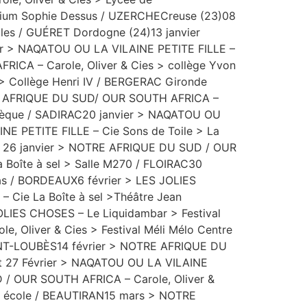
torium Sophie Dessus / UZERCHECreuse (23)08
cles / GUÉRET Dordogne (24)13 janvier
ier > NAQATOU OU LA VILAINE PETITE FILLE –
ICA – Carole, Oliver & Cies > collège Yvon
 Collège Henri IV / BERGERAC Gironde
TRE AFRIQUE DU SUD/ OUR SOUTH AFRICA –
iathèque / SADIRAC20 janvier > NAQATOU OU
NE PETITE FILLE – Cie Sons de Toile > La
et 26 janvier > NOTRE AFRIQUE DU SUD / OUR
 Boîte à sel > Salle M270 / FLOIRAC30
as / BORDEAUX6 février > LES JOLIES
 Cie La Boîte à sel >Théâtre Jean
OLIES CHOSES – Le Liquidambar > Festival
 Oliver & Cies > Festival Méli Mélo Centre
SAINT-LOUBÈS14 février > NOTRE AFRIQUE DU
et 27 Février > NAQATOU OU LA VILAINE
 / OUR SOUTH AFRICA – Carole, Oliver &
 > école / BEAUTIRAN15 mars > NOTRE