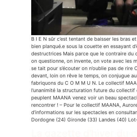
B I E N sûr c’est tentant de baisser les bras e
bien planqué.e sous la couette en essayant d’éto
destructrices Mais parce que le contraire du 
on questionne, on invente, on vote avec les mai
se tait pour s’écouter on n’oublie pas de rire
devant, loin on rêve le temps, on conjugue au
fabriquons du C O M M U N. Le collectif MAANA
l’unanimité la structuration future du collecti
peuplent MAANA venez voir un beau spectacle
rencontrer ! – Pour le collectif MAANA, Aur
d’informations sur les spectacles en consult
Dordogne (24) Gironde (33) Landes (40) Lot-
La gazette d’hiver du 