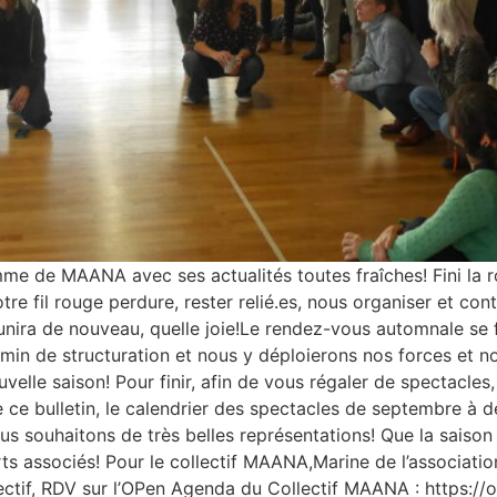
de MAANA avec ses actualités toutes fraîches! Fini la rout
otre fil rouge perdure, rester relié.es, nous organiser et co
e réunira de nouveau, quelle joie!Le rendez-vous automnale s
n de structuration et nous y déploierons nos forces et no
velle saison! Pour finir, afin de vous régaler de spectacles,
e ce bulletin, le calendrier des spectacles de septembre à 
us souhaitons de très belles représentations! Que la saison
 arts associés! Pour le collectif MAANA,Marine de l’assoc
ectif, RDV sur l’OPen Agenda du Collectif MAANA : https:/