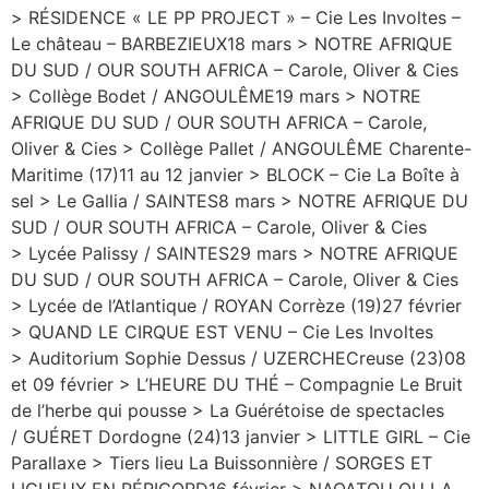
> RÉSIDENCE « LE PP PROJECT » – Cie Les Involtes –
Le château – BARBEZIEUX18 mars > NOTRE AFRIQUE
DU SUD / OUR SOUTH AFRICA – Carole, Oliver & Cies
> Collège Bodet / ANGOULÊME19 mars > NOTRE
AFRIQUE DU SUD / OUR SOUTH AFRICA – Carole,
Oliver & Cies > Collège Pallet / ANGOULÊME Charente-
Maritime (17)11 au 12 janvier > BLOCK – Cie La Boîte à
sel > Le Gallia / SAINTES8 mars > NOTRE AFRIQUE DU
SUD / OUR SOUTH AFRICA – Carole, Oliver & Cies
> Lycée Palissy / SAINTES29 mars > NOTRE AFRIQUE
DU SUD / OUR SOUTH AFRICA – Carole, Oliver & Cies
> Lycée de l’Atlantique / ROYAN Corrèze (19)27 février
> QUAND LE CIRQUE EST VENU – Cie Les Involtes
> Auditorium Sophie Dessus / UZERCHECreuse (23)08
et 09 février > L’HEURE DU THÉ – Compagnie Le Bruit
de l’herbe qui pousse > La Guérétoise de spectacles
/ GUÉRET Dordogne (24)13 janvier > LITTLE GIRL – Cie
Parallaxe > Tiers lieu La Buissonnière / SORGES ET
LIGUEUX EN PÉRIGORD16 février > NAQATOU OU LA