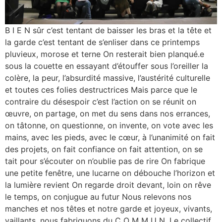
B I E N sûr c’est tentant de baisser les bras et la tête et
la garde c’est tentant de s’enliser dans ce printemps
pluvieux, morose et terne On resterait bien planqué.e
sous la couette en essayant d’étouffer sous l’oreiller la
colère, la peur, l’absurdité massive, l’austérité culturelle
et toutes ces folies destructrices Mais parce que le
contraire du désespoir c’est l’action on se réunit on
œuvre, on partage, on met du sens dans nos errances,
on tâtonne, on questionne, on invente, on vote avec les
mains, avec les pieds, avec le cœur, à l’unanimité on fait
des projets, on fait confiance on fait attention, on se
tait pour s’écouter on n’oublie pas de rire On fabrique
une petite fenêtre, une lucarne on débouche l’horizon et
la lumière revient On regarde droit devant, loin on rêve
le temps, on conjugue au futur Nous relevons nos
manches et nos têtes et notre garde et joyeux, vivants,
vaillants, nous fabriquons du C O M M U N. Le collectif