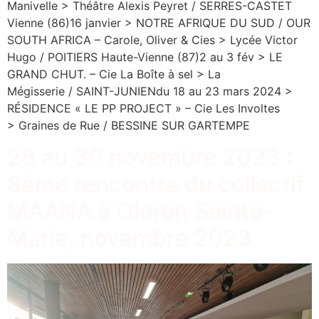
Manivelle > Théâtre Alexis Peyret / SERRES-CASTET
Vienne (86)16 janvier > NOTRE AFRIQUE DU SUD / OUR
SOUTH AFRICA – Carole, Oliver & Cies > Lycée Victor
Hugo / POITIERS Haute-Vienne (87)2 au 3 fév > LE
GRAND CHUT. – Cie La Boîte à sel > La
Mégisserie / SAINT-JUNIENdu 18 au 23 mars 2024 >
RÉSIDENCE « LE PP PROJECT » – Cie Les Involtes
> Graines de Rue / BESSINE SUR GARTEMPE
28 au 30 novembre 2023 :
8ème rencontre du collectif
MAANA à Oloron Sainte-
Marie, novembre 2023