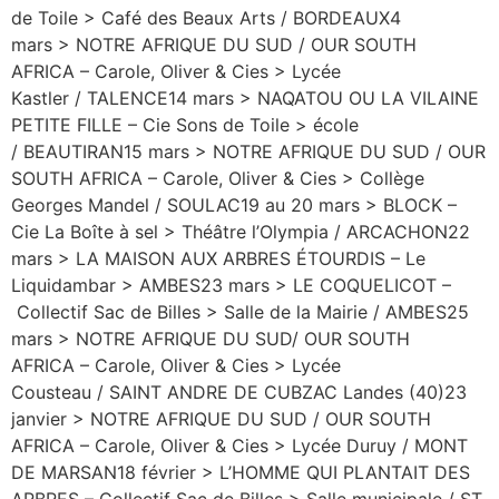
de Toile > Café des Beaux Arts / BORDEAUX4
mars > NOTRE AFRIQUE DU SUD / OUR SOUTH
AFRICA – Carole, Oliver & Cies > Lycée
Kastler / TALENCE14 mars > NAQATOU OU LA VILAINE
PETITE FILLE – Cie Sons de Toile > école
/ BEAUTIRAN15 mars > NOTRE AFRIQUE DU SUD / OUR
SOUTH AFRICA – Carole, Oliver & Cies > Collège
Georges Mandel / SOULAC19 au 20 mars > BLOCK –
Cie La Boîte à sel > Théâtre l’Olympia / ARCACHON22
mars > LA MAISON AUX ARBRES ÉTOURDIS – Le
Liquidambar > AMBES23 mars > LE COQUELICOT –
Collectif Sac de Billes > Salle de la Mairie / AMBES25
mars > NOTRE AFRIQUE DU SUD/ OUR SOUTH
AFRICA – Carole, Oliver & Cies > Lycée
Cousteau / SAINT ANDRE DE CUBZAC Landes (40)23
janvier > NOTRE AFRIQUE DU SUD / OUR SOUTH
AFRICA – Carole, Oliver & Cies > Lycée Duruy / MONT
DE MARSAN18 février > L’HOMME QUI PLANTAIT DES
ARBRES – Collectif Sac de Billes > Salle municipale / ST