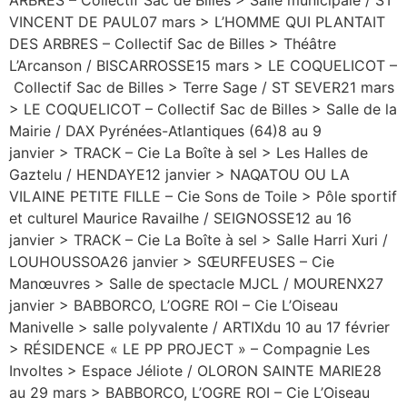
VINCENT DE PAUL07 mars > L’HOMME QUI PLANTAIT
DES ARBRES – Collectif Sac de Billes > Théâtre
L’Arcanson / BISCARROSSE15 mars > LE COQUELICOT –
Collectif Sac de Billes > Terre Sage / ST SEVER21 mars
> LE COQUELICOT – Collectif Sac de Billes > Salle de la
Mairie / DAX Pyrénées-Atlantiques (64)8 au 9
janvier > TRACK – Cie La Boîte à sel > Les Halles de
Gaztelu / HENDAYE12 janvier > NAQATOU OU LA
VILAINE PETITE FILLE – Cie Sons de Toile > Pôle sportif
et culturel Maurice Ravailhe / SEIGNOSSE12 au 16
janvier > TRACK – Cie La Boîte à sel > Salle Harri Xuri /
LOUHOUSSOA26 janvier > SŒURFEUSES – Cie
Manœuvres > Salle de spectacle MJCL / MOURENX27
janvier > BABBORCO, L’OGRE ROI – Cie L’Oiseau
Manivelle > salle polyvalente / ARTIXdu 10 au 17 février
> RÉSIDENCE « LE PP PROJECT » – Compagnie Les
Involtes > Espace Jéliote / OLORON SAINTE MARIE28
au 29 mars > BABBORCO, L’OGRE ROI – Cie L’Oiseau