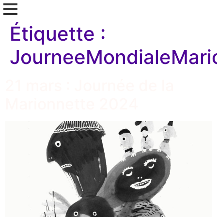
Étiquette :
JourneeMondialeMari
21 mars : Journée de la
Marionnette 2024