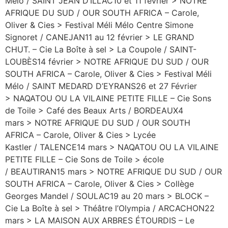
Melo / SAINT JEAN D’ILLAC10 et 11 février > NOTRE
AFRIQUE DU SUD / OUR SOUTH AFRICA – Carole,
Oliver & Cies > Festival Méli Mélo Centre Simone
Signoret / CANEJAN11 au 12 février > LE GRAND
CHUT. – Cie La Boîte à sel > La Coupole / SAINT-
LOUBÈS14 février > NOTRE AFRIQUE DU SUD / OUR
SOUTH AFRICA – Carole, Oliver & Cies > Festival Méli
Mélo / SAINT MEDARD D’EYRANS26 et 27 Février
> NAQATOU OU LA VILAINE PETITE FILLE – Cie Sons
de Toile > Café des Beaux Arts / BORDEAUX4
mars > NOTRE AFRIQUE DU SUD / OUR SOUTH
AFRICA – Carole, Oliver & Cies > Lycée
Kastler / TALENCE14 mars > NAQATOU OU LA VILAINE
PETITE FILLE – Cie Sons de Toile > école
/ BEAUTIRAN15 mars > NOTRE AFRIQUE DU SUD / OUR
SOUTH AFRICA – Carole, Oliver & Cies > Collège
Georges Mandel / SOULAC19 au 20 mars > BLOCK –
Cie La Boîte à sel > Théâtre l’Olympia / ARCACHON22
mars > LA MAISON AUX ARBRES ÉTOURDIS – Le