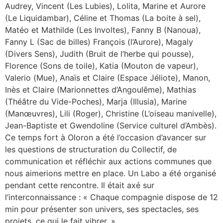
Audrey, Vincent (Les Lubies), Lolita, Marine et Aurore
(Le Liquidambar), Céline et Thomas (La boite à sel),
Matéo et Mathilde (Les Involtes), Fanny B (Nanoua),
Fanny L (Sac de billes) François (l’Aurore), Magaly
(Divers Sens), Judith (Bruit de l’herbe qui pousse),
Florence (Sons de toile), Katia (Mouton de vapeur),
Valerio (Mue), Anaïs et Claire (Espace Jéliote), Manon,
Inès et Claire (Marionnettes d’Angoulême), Mathias
(Théâtre du Vide-Poches), Marja (Illusia), Marine
(Manœuvres), Lili (Roger), Christine (L’oiseau manivelle),
Jean-Baptiste et Gwendoline (Service culturel d’Ambès).
Ce temps fort à Oloron a été l’occasion d’avancer sur
les questions de structuration du Collectif, de
communication et réfléchir aux actions communes que
nous aimerions mettre en place. Un Labo a été organisé
pendant cette rencontre. Il était axé sur
l’interconnaissance : « Chaque compagnie dispose de 12
min pour présenter son univers, ses spectacles, ses
projets, ce qui le fait vibrer. »