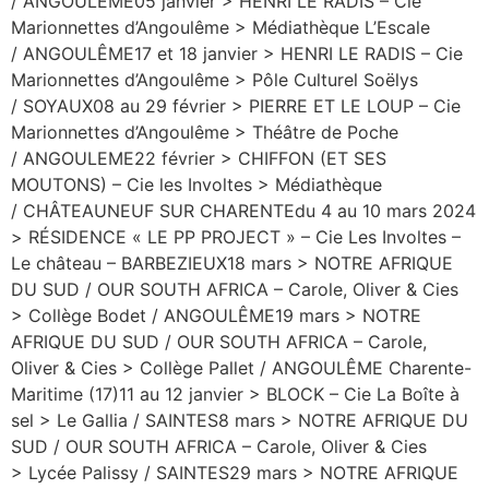
/ ANGOULÊME05 janvier > HENRI LE RADIS – Cie
Marionnettes d’Angoulême > Médiathèque L’Escale
/ ANGOULÊME17 et 18 janvier > HENRI LE RADIS – Cie
Marionnettes d’Angoulême > Pôle Culturel Soëlys
/ SOYAUX08 au 29 février > PIERRE ET LE LOUP – Cie
Marionnettes d’Angoulême > Théâtre de Poche
/ ANGOULEME22 février > CHIFFON (ET SES
MOUTONS) – Cie les Involtes > Médiathèque
/ CHÂTEAUNEUF SUR CHARENTEdu 4 au 10 mars 2024
> RÉSIDENCE « LE PP PROJECT » – Cie Les Involtes –
Le château – BARBEZIEUX18 mars > NOTRE AFRIQUE
DU SUD / OUR SOUTH AFRICA – Carole, Oliver & Cies
> Collège Bodet / ANGOULÊME19 mars > NOTRE
AFRIQUE DU SUD / OUR SOUTH AFRICA – Carole,
Oliver & Cies > Collège Pallet / ANGOULÊME Charente-
Maritime (17)11 au 12 janvier > BLOCK – Cie La Boîte à
sel > Le Gallia / SAINTES8 mars > NOTRE AFRIQUE DU
SUD / OUR SOUTH AFRICA – Carole, Oliver & Cies
> Lycée Palissy / SAINTES29 mars > NOTRE AFRIQUE