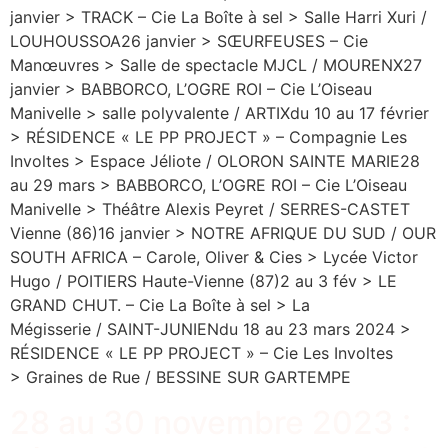
janvier > TRACK – Cie La Boîte à sel > Salle Harri Xuri /
LOUHOUSSOA26 janvier > SŒURFEUSES – Cie
Manœuvres > Salle de spectacle MJCL / MOURENX27
janvier > BABBORCO, L’OGRE ROI – Cie L’Oiseau
Manivelle > salle polyvalente / ARTIXdu 10 au 17 février
> RÉSIDENCE « LE PP PROJECT » – Compagnie Les
Involtes > Espace Jéliote / OLORON SAINTE MARIE28
au 29 mars > BABBORCO, L’OGRE ROI – Cie L’Oiseau
Manivelle > Théâtre Alexis Peyret / SERRES-CASTET
Vienne (86)16 janvier > NOTRE AFRIQUE DU SUD / OUR
SOUTH AFRICA – Carole, Oliver & Cies > Lycée Victor
Hugo / POITIERS Haute-Vienne (87)2 au 3 fév > LE
GRAND CHUT. – Cie La Boîte à sel > La
Mégisserie / SAINT-JUNIENdu 18 au 23 mars 2024 >
RÉSIDENCE « LE PP PROJECT » – Cie Les Involtes
> Graines de Rue / BESSINE SUR GARTEMPE
28 au 30 novembre 2023 :