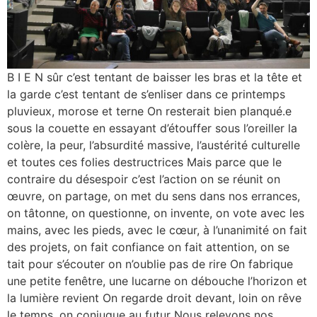
B I E N sûr c’est tentant de baisser les bras et la tête et
la garde c’est tentant de s’enliser dans ce printemps
pluvieux, morose et terne On resterait bien planqué.e
sous la couette en essayant d’étouffer sous l’oreiller la
colère, la peur, l’absurdité massive, l’austérité culturelle
et toutes ces folies destructrices Mais parce que le
contraire du désespoir c’est l’action on se réunit on
œuvre, on partage, on met du sens dans nos errances,
on tâtonne, on questionne, on invente, on vote avec les
mains, avec les pieds, avec le cœur, à l’unanimité on fait
des projets, on fait confiance on fait attention, on se
tait pour s’écouter on n’oublie pas de rire On fabrique
une petite fenêtre, une lucarne on débouche l’horizon et
la lumière revient On regarde droit devant, loin on rêve
le temps, on conjugue au futur Nous relevons nos