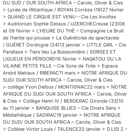
DU SUD / OUR SOUTH AFRICA – Carole, Oliver & Cies
> Lycée de l’Atlantique / ROYAN Corrèze (19)27 février
> QUAND LE CIRQUE EST VENU – Cie Les Involtes
> Auditorium Sophie Dessus / UZERCHECreuse (23)08
et 09 février > L’HEURE DU THÉ – Compagnie Le Bruit
de l’herbe qui pousse > La Guérétoise de spectacles
/ GUÉRET Dordogne (24)13 janvier > LITTLE GIRL – Cie
Parallaxe > Tiers lieu La Buissonnière / SORGES ET
LIGUEUX EN PÉRIGORD16 février > NAQATOU OU LA
VILAINE PETITE FILLE – Cie Sons de Toile > Espace
André Malraux / RIBERAC11 mars > NOTRE AFRIQUE DU
SUD/ OUR SOUTH AFRICA – Carole, Oliver & Cies
> collège Yvon Delbos / MONTIGNAC22 mars > NOTRE
AFRIQUE DU SUD/ OUR SOUTH AFRICA – Carole, Oliver
& Cies > Collège Henri IV / BERGERAC Gironde (33)10
au 11 janvier > BANQUISE BLUES – Cie Divers Sens >
Médiathèque / SADIRAC19 janvier > NOTRE AFRIQUE
DU SUD/ OUR SOUTH AFRICA – Carole, Oliver & Cies
> Collège Victor Louis / TALENCE20 janvier > D.LIS! 2 –