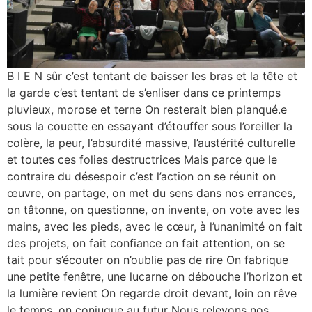
B I E N sûr c’est tentant de baisser les bras et la tête et
la garde c’est tentant de s’enliser dans ce printemps
pluvieux, morose et terne On resterait bien planqué.e
sous la couette en essayant d’étouffer sous l’oreiller la
colère, la peur, l’absurdité massive, l’austérité culturelle
et toutes ces folies destructrices Mais parce que le
contraire du désespoir c’est l’action on se réunit on
œuvre, on partage, on met du sens dans nos errances,
on tâtonne, on questionne, on invente, on vote avec les
mains, avec les pieds, avec le cœur, à l’unanimité on fait
des projets, on fait confiance on fait attention, on se
tait pour s’écouter on n’oublie pas de rire On fabrique
une petite fenêtre, une lucarne on débouche l’horizon et
la lumière revient On regarde droit devant, loin on rêve
le temps, on conjugue au futur Nous relevons nos